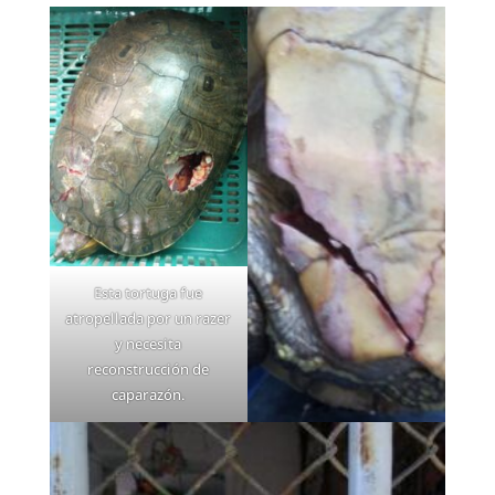
Esta tortuga fue
atropellada por un razer
y necesita
reconstrucción de
caparazón.