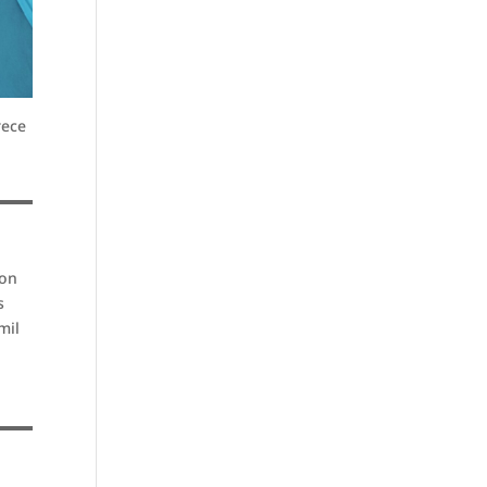
rece
con
s
mil