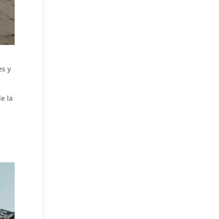
es y
de la