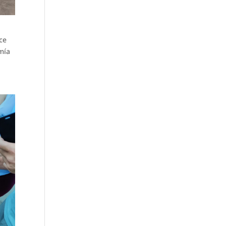
ce
mía