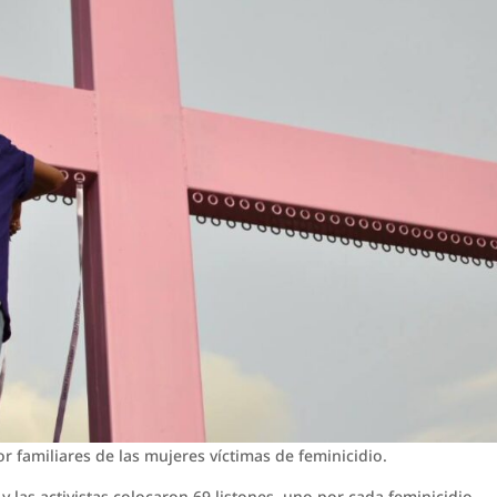
 familiares de las mujeres víctimas de feminicidio.
las activistas colocaron 69 listones, uno por cada feminicidio