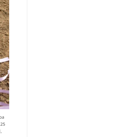
aba
 25
,