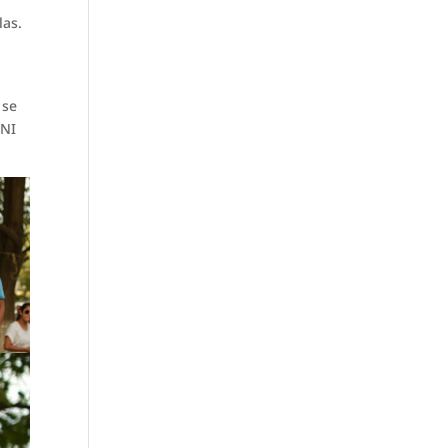
las.
 se
 NI