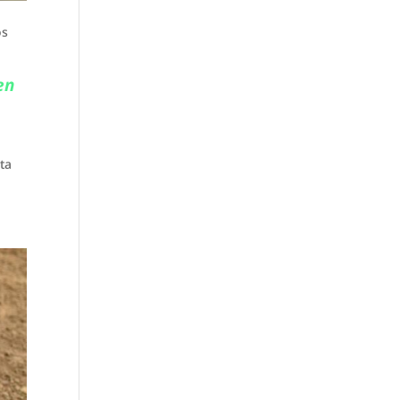
os
en
ta