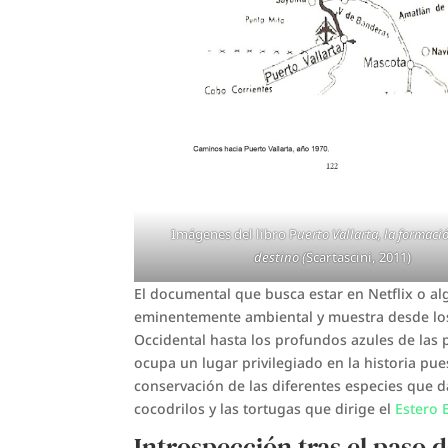
Imágenes del libro P
uerto Vallarta, la formaci
destino (
Scartascini, 2011)
El documental que busca estar en Netflix o al
eminentemente ambiental y muestra desde los
Occidental hasta los profundos azules de las p
ocupa un lugar privilegiado en la historia pu
conservación de las diferentes especies que d
cocodrilos y las tortugas que dirige el
Estero 
Introspección tras el paso 