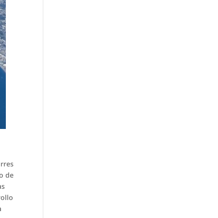
orres
no de
as
rollo
a