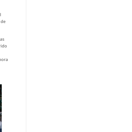
l
 de
las
rido
ahora