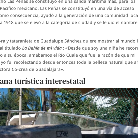
ncho Las Peñas se constituyó en una salida marítima más, para los
Pacífico mexicano. Las Peñas se constituyó en una vía de acceso
, como consecuencia, ayudó a la generación de una comunidad loca
a 1918 que se elevó a la categoría de ciudad y se le dio el nombre
ora y tataranieta de Guadalupe Sánchez quiere mostrar al mundo 
al titulado
La Bahía de mi vida
: «Desde que soy una niña he recor
ado a su época, amábamos el Río Cuale que fue la razón de que mi
y yo fui recolectando desde entonces toda la belleza natural que 
uctora Co-crea de Guadalajara».
na turística interestatal